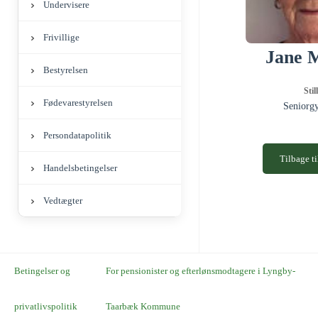
Undervisere
Frivillige
Jane 
Bestyrelsen
Stil
Fødevarestyrelsen
Seniorg
Persondatapolitik
Tilbage ti
Handelsbetingelser
Vedtægter
Betingelser og
For pensionister og efterlønsmodtagere i Lyngby-
privatlivspolitik
Taarbæk Kommune