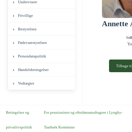
Undervisere
Frivillige
Annette 
Bestyrelsen
Stil
Fødevarestyrelsen
Yo
Persondatapolitik
Tilbage ti
Handelsbetingelser
Vedtægter
Betingelser og
For pensionister og efterlønsmodtagere i Lyngby-
privatlivspolitik
Taarbæk Kommune