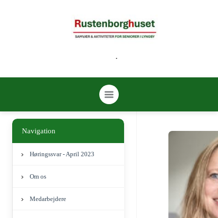
.
Navigation
Høringssvar - April 2023
Om os
Medarbejdere