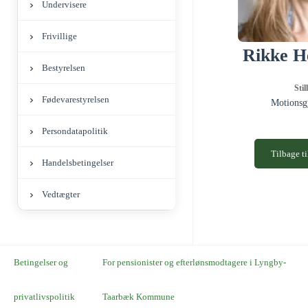
Undervisere
Frivillige
Rikke He
Bestyrelsen
Stil
Fødevarestyrelsen
Motionsg
Persondatapolitik
Tilbage ti
Handelsbetingelser
Vedtægter
Betingelser og
For pensionister og efterlønsmodtagere i Lyngby-
privatlivspolitik
Taarbæk Kommune