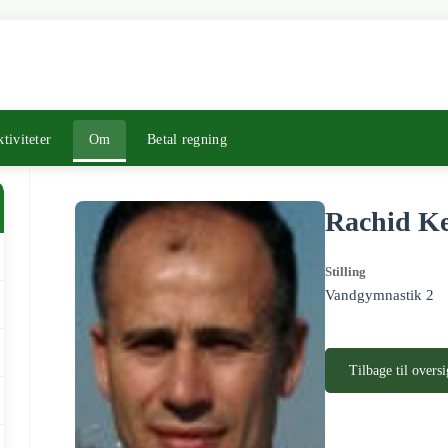
tiviteter
Om
Betal regning
Rachid Ke
Stilling
Vandgymnastik 2
Tilbage til oversi