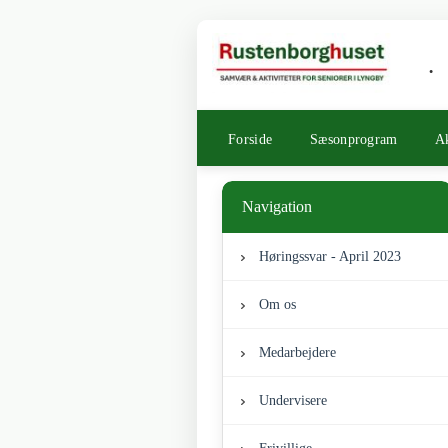
.
Forside
Sæsonprogram
Ak
Navigation
Høringssvar - April 2023
Om os
Medarbejdere
Undervisere