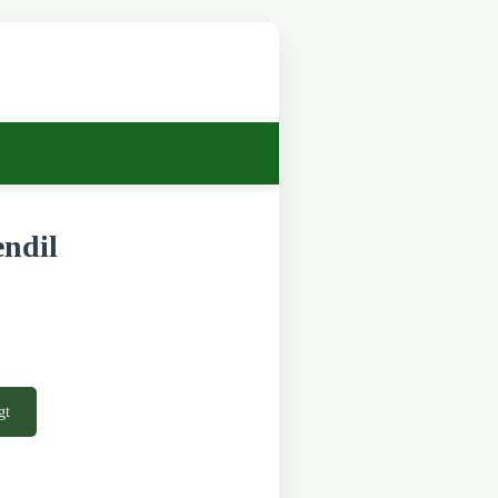
ndil
gt