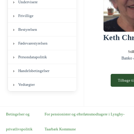
Undervisere
Frivillige
Bestyrelsen
Keth Chr
Fødevarestyrelsen
Stil
Persondatapolitik
Banko 
Handelsbetingelser
Tilbage ti
Vedtægter
Betingelser og
For pensionister og efterlønsmodtagere i Lyngby-
privatlivspolitik
Taarbæk Kommune