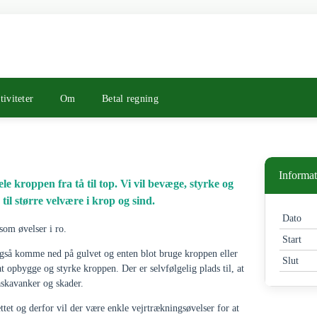
tiviteter
Om
Betal regning
Informat
le kroppen fra tå til top. Vi vil bevæge, styrke og
il større velvære i krop og sind.
Dato
som øvelser i ro.
Start
også komme ned på gulvet og enten blot bruge kroppen eller
Slut
at opbygge og styrke kroppen. Der er selvfølgelig plads til, at
åskavanker og skader.
ttet og derfor vil der være enkle vejrtrækningsøvelser for at