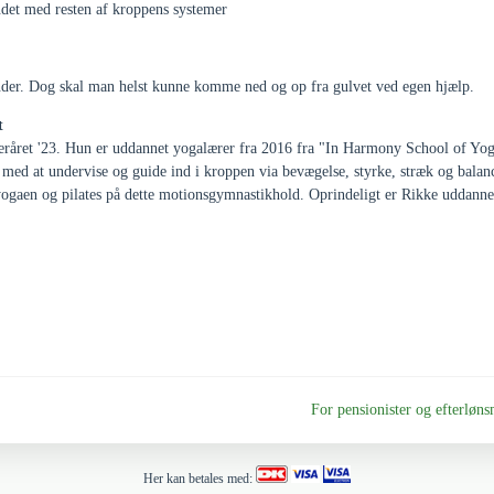
ndet med resten af kroppens systemer
nder. Dog skal man helst kunne komme ned og op fra gulvet ved egen hjælp.
t
teråret '23. Hun er uddannet yogalærer fra 2016 fra "In Harmony School of Yo
g med at undervise og guide ind i kroppen via bevægelse, styrke, stræk og balan
yogaen og pilates på dette motionsgymnastikhold. Oprindeligt er Rikke uddann
For pensionister og efterl
Her kan betales med: